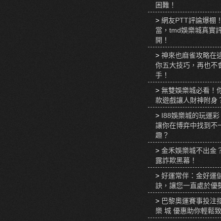
困難！
>
網友PTT評論爆棚
當，tmd娛樂城真實
開！
>
神來也麻雀攻略在
你五大技巧，再也不
手！
>
無雙娛樂城必看！
款遊戲讓人財神附身
>
I88娛樂城的玩運
讓你在博弈中找到不
趣？
>
金禾娛樂城不出金
露詐欺黑幕！
>
好運常伴：金好運
訣，讓您一直處於優
>
巴黎奧運賽事投注
樂 城 優惠助你輕鬆