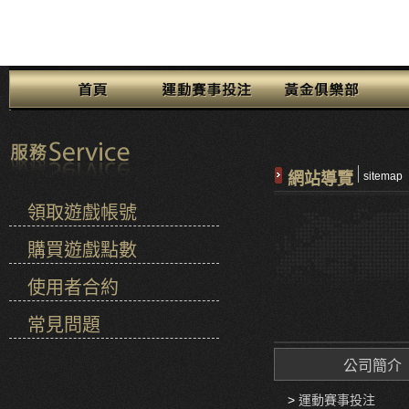
網站導覽
sitemap
領取遊戲帳號
購買遊戲點數
使用者合約
常見問題
公司簡介
>
運動賽事投注