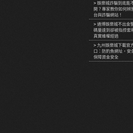
>
娛樂城詐騙到底能
開？專家教你如何辨
台與詐騙網站！
>
通博娛樂城不出金
碼量達到卻被指控套
真實維權經過
>
九州娛樂城下載官
口：防釣魚網址，安
保障資金安全